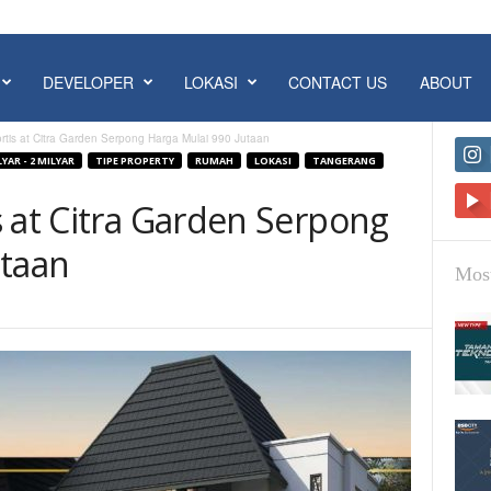
DEVELOPER
LOKASI
CONTACT US
ABOUT
rtis at Citra Garden Serpong Harga Mulai 990 Jutaan
LYAR - 2 MILYAR
TIPE PROPERTY
RUMAH
LOKASI
TANGERANG
s at Citra Garden Serpong
utaan
Most