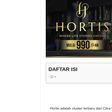
I
n
s
i
g
h
DAFTAR ISI
t
s
Hortis adalah cluster terbaru dari Cit