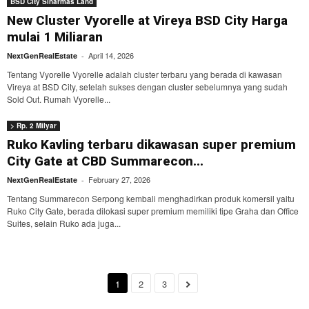
BSD City Sinarmas Land
New Cluster Vyorelle at Vireya BSD City Harga
mulai 1 Miliaran
April 14, 2026
NextGenRealEstate
-
Tentang Vyorelle Vyorelle adalah cluster terbaru yang berada di kawasan
Vireya at BSD City, setelah sukses dengan cluster sebelumnya yang sudah
Sold Out. Rumah Vyorelle...
> Rp. 2 Milyar
Ruko Kavling terbaru dikawasan super premium
City Gate at CBD Summarecon...
February 27, 2026
NextGenRealEstate
-
Tentang Summarecon Serpong kembali menghadirkan produk komersil yaitu
Ruko City Gate, berada dilokasi super premium memiliki tipe Graha dan Office
Suites, selain Ruko ada juga...
1
2
3