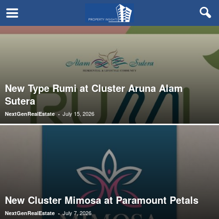
New Type Rumi at Cluster Aruna Alam
Sutera
July 15, 2026
NextGenRealEstate
-
New Cluster Mimosa at Paramount Petals
July 7, 2026
NextGenRealEstate
-