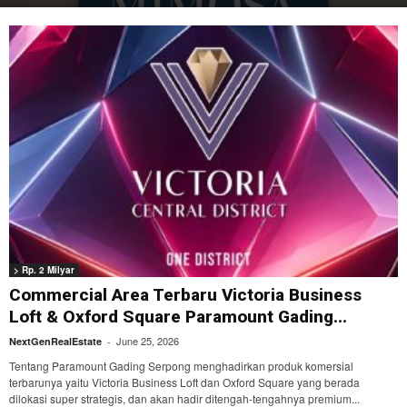
> Rp. 2 Milyar
Commercial Area Terbaru Victoria Business
Loft & Oxford Square Paramount Gading...
June 25, 2026
NextGenRealEstate
-
Tentang Paramount Gading Serpong menghadirkan produk komersial
terbarunya yaitu Victoria Business Loft dan Oxford Square yang berada
dilokasi super strategis, dan akan hadir ditengah-tengahnya premium...