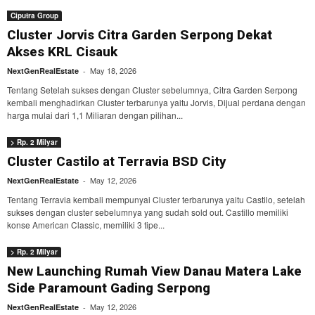
Ciputra Group
Cluster Jorvis Citra Garden Serpong Dekat
Akses KRL Cisauk
May 18, 2026
NextGenRealEstate
-
Tentang Setelah sukses dengan Cluster sebelumnya, Citra Garden Serpong
kembali menghadirkan Cluster terbarunya yaitu Jorvis, Dijual perdana dengan
harga mulai dari 1,1 Miliaran dengan pilihan...
> Rp. 2 Milyar
Cluster Castilo at Terravia BSD City
May 12, 2026
NextGenRealEstate
-
Tentang Terravia kembali mempunyai Cluster terbarunya yaitu Castilo, setelah
sukses dengan cluster sebelumnya yang sudah sold out. Castillo memiliki
konse American Classic, memiliki 3 tipe...
> Rp. 2 Milyar
New Launching Rumah View Danau Matera Lake
Side Paramount Gading Serpong
May 12, 2026
NextGenRealEstate
-