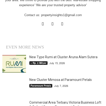
your area. We thrive to provide you with the best 'real-estate shopping
experience' ‘We are your trusted property advisor’
Contact us:
propertyinsights1@gmail.com
EVEN MORE NEWS
New Type Rumi at Cluster Aruna Alam Sutera
July 15, 2026
> Rp. 2 Milyar
New Cluster Mimosa at Paramount Petals
July 7, 2026
Paramount Petals
Commercial Area Terbaru Victoria Business Loft