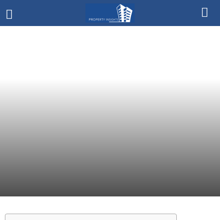
HARGA
> RP. 2 MILYAR
DEVELOPER
BSD CITY SINARMAS LAND
TIPE PROPERTY
GUDANG
LOKASI
TANGERANG
June 20, 2024