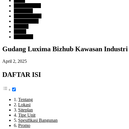
Harga
> Rp. 2 Milyar
Developer
Agung Intiland
Tipe Property
Gudang
Lokasi
Tangerang
Gudang Luxima Bizhub Kawasan Industri 
April 2, 2025
DAFTAR ISI
Tentang
Lokasi
Siteplan
Tipe Unit
Spesifikasi Bangunan
Promo