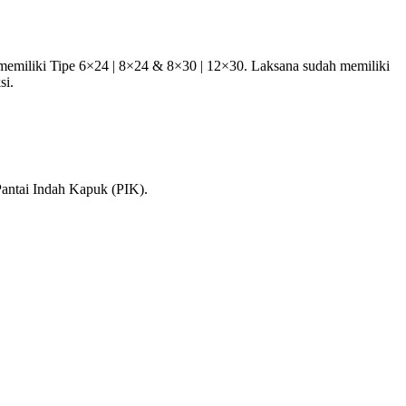
memiliki Tipe 6×24 | 8×24 & 8×30 | 12×30. Laksana sudah memiliki
si.
Pantai Indah Kapuk (PIK).