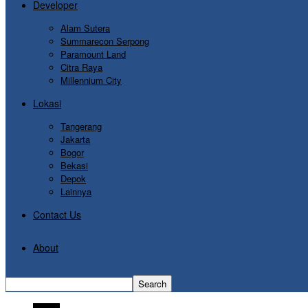
Developer
Alam Sutera
Summarecon Serpong
Paramount Land
Citra Raya
Millennium City
Lokasi
Tangerang
Jakarta
Bogor
Bekasi
Depok
Lainnya
Contact Us
About