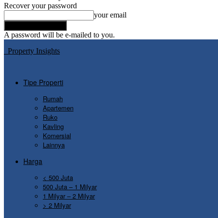
Recover your password
your email
A password will be e-mailed to you.
Property Insights
Tipe Properti
Rumah
Apartemen
Ruko
Kavling
Komersial
Lainnya
Harga
< 500 Juta
500 Juta – 1 Milyar
1 Milyar – 2 Milyar
> 2 Milyar