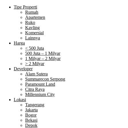
Tipe Properti
Rumah
Apartemen
Ruko
Kavling
Komersial
Lainnya
Harga
< 500 Juta
500 Juta – 1 Milyar
1 Milyar – 2 Milyar
> 2 Milyar
Developer
Alam Sutera
Summarecon Serpong
Paramount Land
Citra Raya
Millennium City
Lokasi
Tangerang
Jakarta
Bogor
Bekasi
Depok