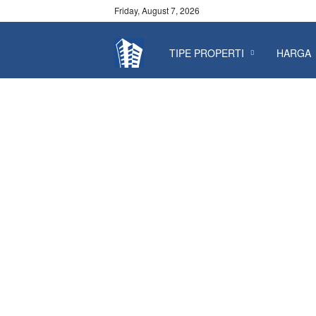
Friday, August 7, 2026
TIPE PROPERTI
HARGA
P
r
o
p
e
r
t
y