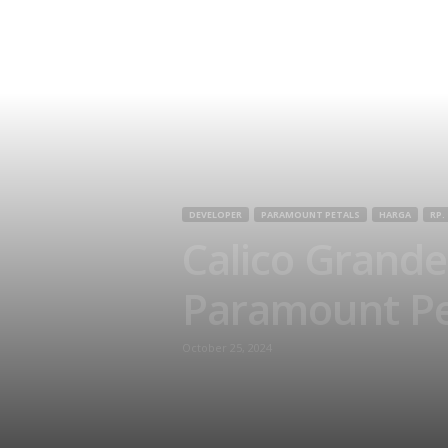
I
n
s
i
g
DEVELOPER
PARAMOUNT PETALS
HARGA
RP.
Calico Grande
h
Paramount Pe
t
s
October 25, 2024