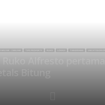
 1 MILYAR - 2 MILYAR
TIPE PROPERTY
RUKO
LOKASI
TANGERANG
UNCATEGORIZ
 Ruko Alfresto pertama
tals Bitung